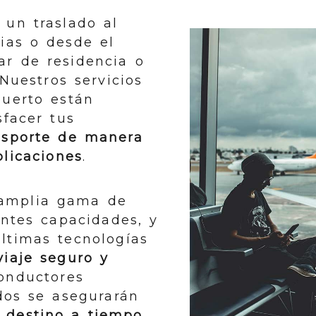
 un traslado al
ias o desde el
ar de residencia o
Nuestros servicios
puerto están
sfacer tus
nsporte de manera
plicaciones
.
amplia gama de
entes capacidades, y
ltimas tecnologías
viaje seguro y
conductores
dos se asegurarán
u destino a tiempo
.