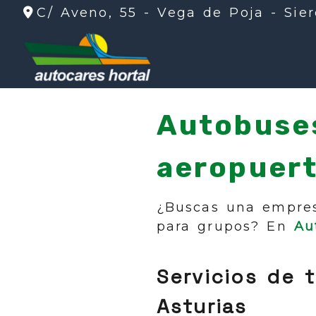
C/ Aveno, 55 -
Vega de Poja - Sie
Autobuses
aeropuer
¿Buscas una empres
para grupos? En
Au
Servicios de 
Asturias