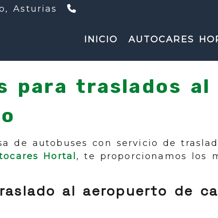
639534976
ro,
Asturias
INICIO
AUTOCARES HO
 para traslados al
to
a de autobuses con servicio de traslad
tocares Hortal
, te proporcionamos los m
traslado al aeropuerto de ca